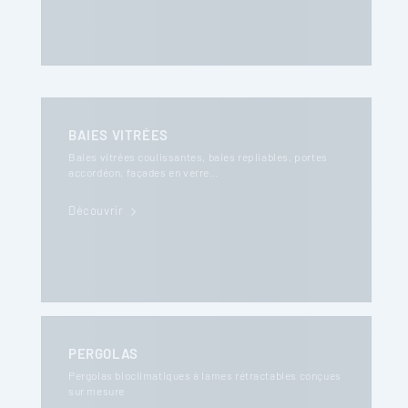
BAIES VITRÉES
Baies vitrées coulissantes, baies repliables, portes
accordéon, façades en verre…
Découvrir
PERGOLAS
Pergolas bioclimatiques à lames rétractables conçues
sur mesure