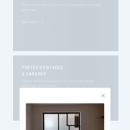
Portails sur mesure, portails coulissants, portails
battants…
Découvrir
PORTES D’ENTRÉES
& GARAGES
Portes d’entrée en aluminium, porte de garage
battante, sectionnelle…
Découvrir