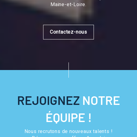
Maine-et-Loire.
Contactez-nous
REJOIGNEZ
NOTRE
ÉQUIPE !
Nous recrutons de nouveaux talents !