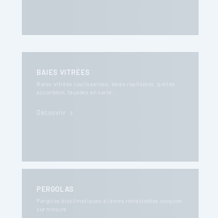
BAIES VITRÉES
Baies vitrées coulissantes, baies repliables, portes
accordéon, façades en verre…
Découvrir
PERGOLAS
Pergolas bioclimatiques à lames rétractables conçues
sur mesure