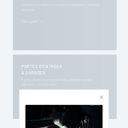
Portails sur mesure, portails coulissants, portails
battants…
Découvrir
PORTES D’ENTRÉES
& GARAGES
Portes d’entrée en aluminium, porte de garage
battante, sectionnelle…
Découvrir